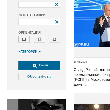
№ ФОТОГРАФИИ
ОРИЕНТАЦИЯ
КАТЕГОРИИ
Армия и ВПК
18.03.2025
Досуг, туризм и отдых
Найти
Съезд Российского с
Культура
промышленников и п
Медицина
Сбросить фильтр
(РСПП) в Московско
Наука
доме…
Образование
Общество
Окружающая среда
Политика