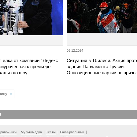
03.12.2024
 елка от компании "Яндекс
Ситуация в Тбилиси. Акция прот
риуроченная к премьере
здания Парламента Грузии.
икального шоу…
Оппозиционные партии не приз
ницу
Я
равочники
Мультимедиа
Тесты
Email-рассылки