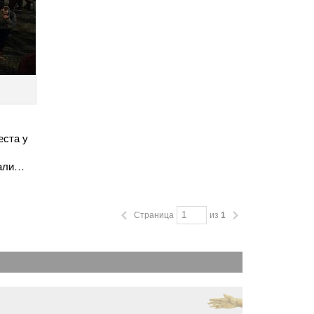
еста у
нали…
Страница
из
1