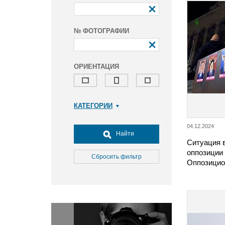
№ ФОТОГРАФИИ
ОРИЕНТАЦИЯ
КАТЕГОРИИ
Армия и ВПК
04.12.2024
Досуг, туризм и отдых
Найти
Ситуация в
Культура
оппозиции 
Медицина
Сбросить фильтр
Оппозицио
Наука
Образование
Общество
Окружающая среда
Политика