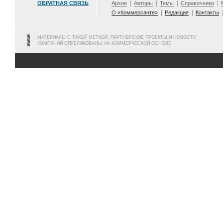
ОБРАТНАЯ СВЯЗЬ
Архив
Авторы
Темы
Справочники
О «Коммерсанте»
Редакция
Контакты
МАТЕРИАЛЫ С ТАКОЙ МЕТКОЙ, ПАРТНЕРСКИЕ ПРОЕКТЫ И НОВОСТИ
КОМПАНИЙ ОПУБЛИКОВАНЫ НА КОММЕРЧЕСКОЙ ОСНОВЕ