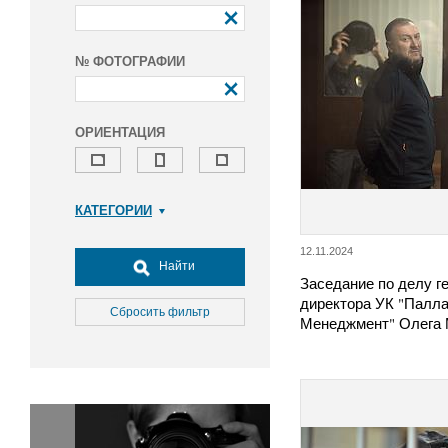
№ ФОТОГРАФИИ
ОРИЕНТАЦИЯ
КАТЕГОРИИ
Армия и ВПК
12.11.2024
Досуг, туризм и отдых
Найти
Заседание по делу г
Культура
директора УК "Палл
Медицина
Сбросить фильтр
Менеджмент" Олега
Наука
Образование
Общество
Окружающая среда
Политика