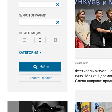
№ ФОТОГРАФИИ
ОРИЕНТАЦИЯ
КАТЕГОРИИ
Армия и ВПК
10.10.2024
Досуг, туризм и отдых
Найти
Фестиваль актуально
Культура
кино "Маяк". Церемо
Медицина
Сбросить фильтр
Слева направо: про
Наука
Образование
Общество
Окружающая среда
Политика