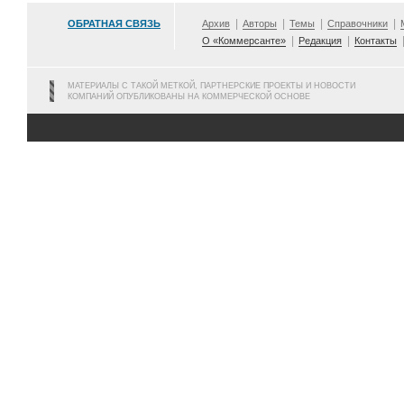
ОБРАТНАЯ СВЯЗЬ
Архив
Авторы
Темы
Справочники
О «Коммерсанте»
Редакция
Контакты
МАТЕРИАЛЫ С ТАКОЙ МЕТКОЙ, ПАРТНЕРСКИЕ ПРОЕКТЫ И НОВОСТИ
КОМПАНИЙ ОПУБЛИКОВАНЫ НА КОММЕРЧЕСКОЙ ОСНОВЕ