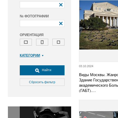
№ ФОТОГРАФИИ
ОРИЕНТАЦИЯ
КАТЕГОРИИ
Армия и ВПК
03.10.2024
Досуг, туризм и отдых
Найти
Виды Москвы. Жанро
Культура
Здание Государствен
Медицина
Сбросить фильтр
академического Боль
Наука
(ГАБТ).…
Образование
Общество
Окружающая среда
Политика