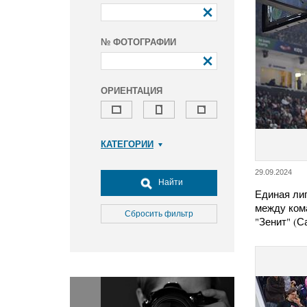
№ ФОТОГРАФИИ
ОРИЕНТАЦИЯ
КАТЕГОРИИ
Армия и ВПК
29.09.2024
Досуг, туризм и отдых
Найти
Единая лиг
Культура
между ком
Медицина
Сбросить фильтр
"Зенит" (С
Наука
Образование
Общество
Окружающая среда
Политика