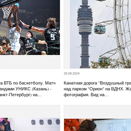
29.09.2024
а ВТБ по баскетболу. Матч
Канатная дорога "Воздушный тр
андами УНИКС (Казань) -
над парком "Орион" на ВДНХ. Ж
анкт-Петербург) на…
фотография. Вид на…