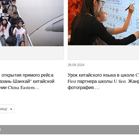
28.09.2024
 открытия прямого рейса
Урок китайского языка в школе C
азань-Шанхай" китайской
First партнера школы U first. Жа
ии China Eastern…
фотография.…
ницу
Я