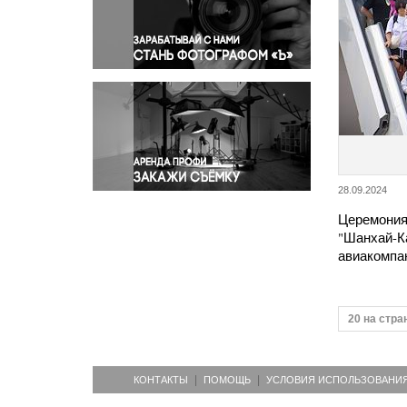
Правосудие
Происшествия и конфликты
Религия
Светская жизнь
Спорт
Экология
Экономика и бизнес
28.09.2024
Церемония
"Шанхай-К
авиакомпан
20 на стра
КОНТАКТЫ
ПОМОЩЬ
УСЛОВИЯ ИСПОЛЬЗОВАНИ