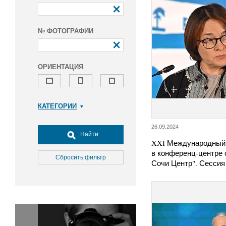
№ ФОТОГРАФИИ
ОРИЕНТАЦИЯ
КАТЕГОРИИ
Армия и ВПК
26.09.2024
Досуг, туризм и отдых
Найти
XXI Международный
Культура
в конференц-центре 
Медицина
Сбросить фильтр
Сочи Центр". Сесси
Наука
Образование
Общество
Окружающая среда
Политика