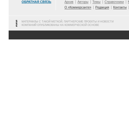
ОБРАТНАЯ СВЯЗЬ
Архив
Авторы
Темы
Справочники
О «Коммерсанте»
Редакция
Контакты
МАТЕРИАЛЫ С ТАКОЙ МЕТКОЙ, ПАРТНЕРСКИЕ ПРОЕКТЫ И НОВОСТИ
КОМПАНИЙ ОПУБЛИКОВАНЫ НА КОММЕРЧЕСКОЙ ОСНОВЕ