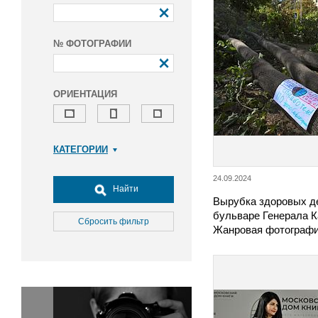
№ ФОТОГРАФИИ
ОРИЕНТАЦИЯ
КАТЕГОРИИ
Армия и ВПК
24.09.2024
Досуг, туризм и отдых
Найти
Вырубка здоровых д
Культура
бульваре Генерала 
Медицина
Сбросить фильтр
Жанровая фотографи
Наука
Образование
Общество
Окружающая среда
Политика