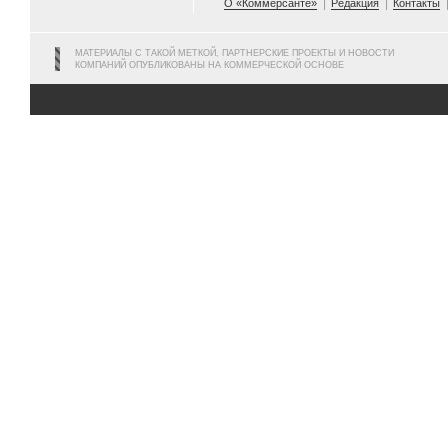
О «Коммерсанте»
Редакция
Контакты
МАТЕРИАЛЫ С ТАКОЙ МЕТКОЙ, ПАРТНЕРСКИЕ ПРОЕКТЫ И НОВОСТИ
КОМПАНИЙ ОПУБЛИКОВАНЫ НА КОММЕРЧЕСКОЙ ОСНОВЕ