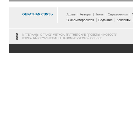
ОБРАТНАЯ СВЯЗЬ
Архив
Авторы
Темы
Справочники
О «Коммерсанте»
Редакция
Контакты
МАТЕРИАЛЫ С ТАКОЙ МЕТКОЙ, ПАРТНЕРСКИЕ ПРОЕКТЫ И НОВОСТИ
КОМПАНИЙ ОПУБЛИКОВАНЫ НА КОММЕРЧЕСКОЙ ОСНОВЕ