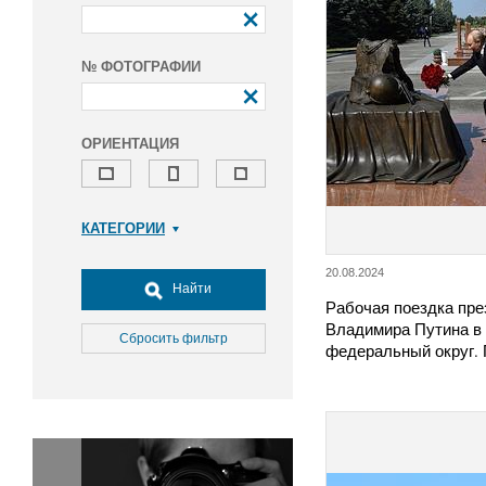
№ ФОТОГРАФИИ
ОРИЕНТАЦИЯ
КАТЕГОРИИ
Армия и ВПК
20.08.2024
Досуг, туризм и отдых
Найти
Рабочая поездка пре
Культура
Владимира Путина в
Медицина
Сбросить фильтр
федеральный округ.
Наука
Образование
Общество
Окружающая среда
Политика