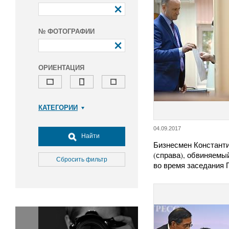
№ ФОТОГРАФИИ
ОРИЕНТАЦИЯ
КАТЕГОРИИ
Армия и ВПК
04.09.2017
Досуг, туризм и отдых
Найти
Бизнесмен Констант
Культура
(справа), обвиняемы
Медицина
Сбросить фильтр
во время заседания
Наука
Образование
Общество
Окружающая среда
Политика