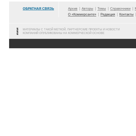
ОБРАТНАЯ СВЯЗЬ
Архив
Авторы
Темы
Справочники
О «Коммерсанте»
Редакция
Контакты
МАТЕРИАЛЫ С ТАКОЙ МЕТКОЙ, ПАРТНЕРСКИЕ ПРОЕКТЫ И НОВОСТИ
КОМПАНИЙ ОПУБЛИКОВАНЫ НА КОММЕРЧЕСКОЙ ОСНОВЕ