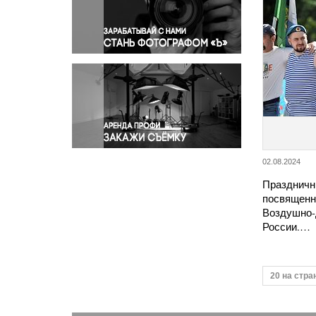
Правосудие
Происшествия и конфликты
Религия
Светская жизнь
Спорт
Экология
Экономика и бизнес
02.08.2024
Праздничн
посвященн
Воздушно-
России.…
20 на стра