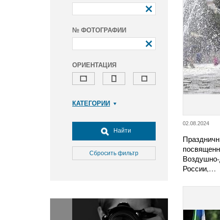
№ ФОТОГРАФИИ
ОРИЕНТАЦИЯ
КАТЕГОРИИ
Армия и ВПК
02.08.2024
Досуг, туризм и отдых
Найти
Праздничн
Культура
посвященн
Медицина
Сбросить фильтр
Воздушно-
Наука
России,…
Образование
Общество
Окружающая среда
Политика