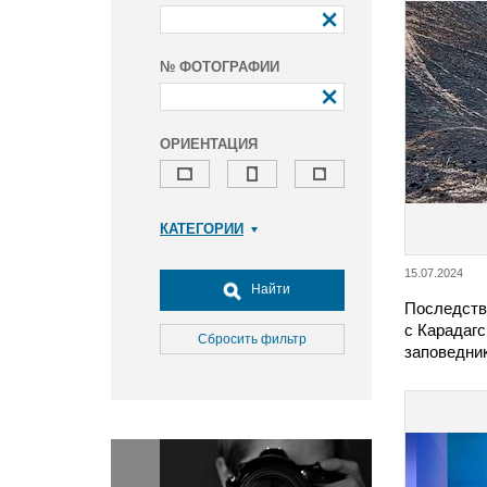
№ ФОТОГРАФИИ
ОРИЕНТАЦИЯ
КАТЕГОРИИ
Армия и ВПК
15.07.2024
Досуг, туризм и отдых
Найти
Последств
Культура
с Карадаг
Медицина
Сбросить фильтр
заповедни
Наука
Образование
Общество
Окружающая среда
Политика