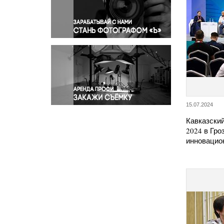
Правосудие
Происшествия и конфликты
Религия
Светская жизнь
Спорт
Экология
Экономика и бизнес
15.07.2024
Кавказски
2024 в Гр
инновацио