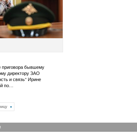
 приговора бывшему
ому директору ЗАО
сть и связь" Ирине
ой по…
ницу
Я