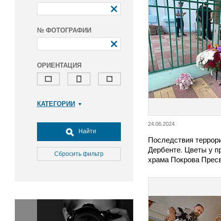
№ ФОТОГРАФИИ
ОРИЕНТАЦИЯ
КАТЕГОРИИ
Армия и ВПК
24.06.2024
Досуг, туризм и отдых
Найти
Последствия террори
Культура
Дербенте. Цветы у п
Медицина
Сбросить фильтр
храма Покрова Прес
Наука
Образование
Общество
Окружающая среда
Политика