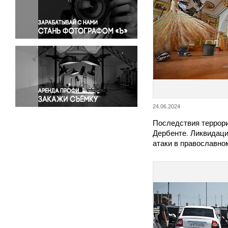
Правосудие
Происшествия и конфликты
Религия
Светская жизнь
Спорт
Экология
Экономика и бизнес
24.06.2024
Последствия террори
Дербенте. Ликвидац
атаки в православн