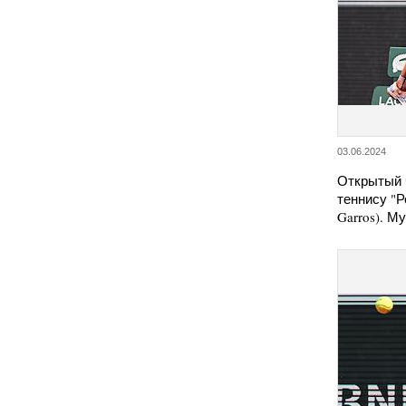
03.06.2024
Открытый 
теннису "Р
Garros). М