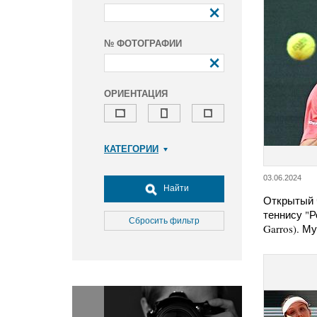
№ ФОТОГРАФИИ
ОРИЕНТАЦИЯ
КАТЕГОРИИ
Армия и ВПК
03.06.2024
Досуг, туризм и отдых
Найти
Открытый 
Культура
теннису "Р
Медицина
Сбросить фильтр
Garros). М
Наука
Образование
Общество
Окружающая среда
Политика