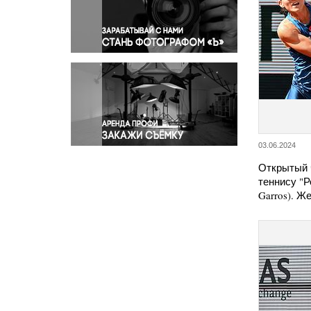
Правосудие
Происшествия и конфликты
Религия
Светская жизнь
Спорт
Экология
Экономика и бизнес
03.06.2024
Открытый 
теннису "Р
Garros). Ж