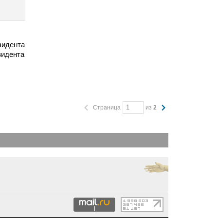
зидента
зидента
Страница
из
2