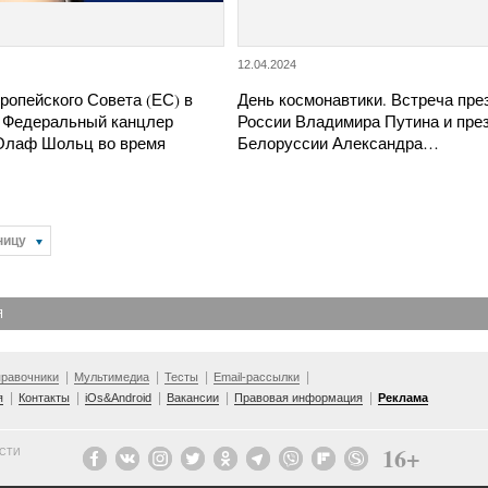
12.04.2024
ропейского Совета (ЕС) в
День космонавтики. Встреча пре
 Федеральный канцлер
России Владимира Путина и пре
Олаф Шольц во время
Белоруссии Александра…
ницу
Я
равочники
Мультимедиа
Тесты
Email-рассылки
я
Контакты
iOs&Android
Вакансии
Правовая информация
Реклама
16+
ОСТИ