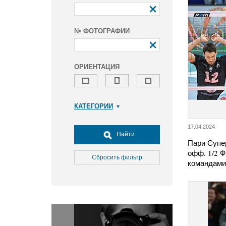
№ ФОТОГРАФИИ
ОРИЕНТАЦИЯ
КАТЕГОРИИ
Армия и ВПК
17.04.2024
Досуг, туризм и отдых
Найти
Пари Супер
Культура
офф. 1/2 
Медицина
Сбросить фильтр
командами
Наука
Образование
Общество
Окружающая среда
Политика