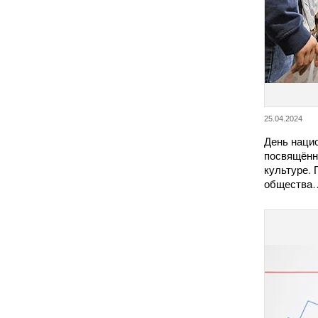
25.04.2024
День наци
посвящённ
культуре. 
общества