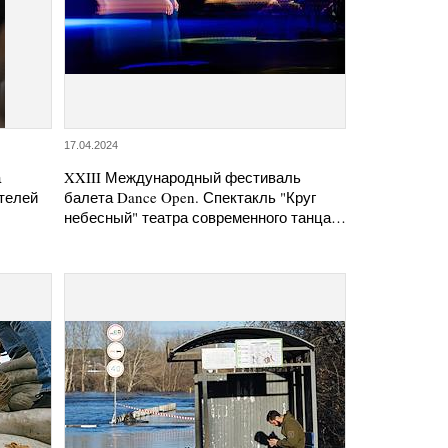
17.04.2024
а
XXIII Международный фестиваль
телей
балета Dance Open. Спектакль "Круг
небесный" театра современного танца…