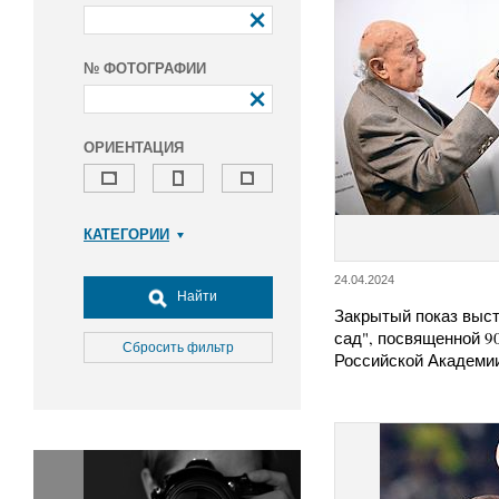
№ ФОТОГРАФИИ
ОРИЕНТАЦИЯ
КАТЕГОРИИ
Армия и ВПК
24.04.2024
Досуг, туризм и отдых
Найти
Закрытый показ выс
Культура
сад", посвященной 9
Медицина
Сбросить фильтр
Российской Академ
Наука
Образование
Общество
Окружающая среда
Политика