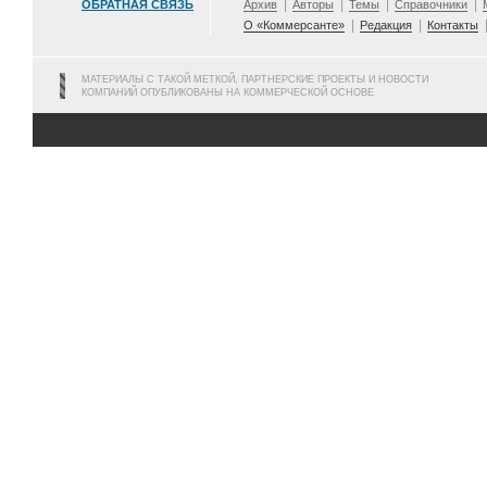
ОБРАТНАЯ СВЯЗЬ
Архив
Авторы
Темы
Справочники
О «Коммерсанте»
Редакция
Контакты
МАТЕРИАЛЫ С ТАКОЙ МЕТКОЙ, ПАРТНЕРСКИЕ ПРОЕКТЫ И НОВОСТИ
КОМПАНИЙ ОПУБЛИКОВАНЫ НА КОММЕРЧЕСКОЙ ОСНОВЕ