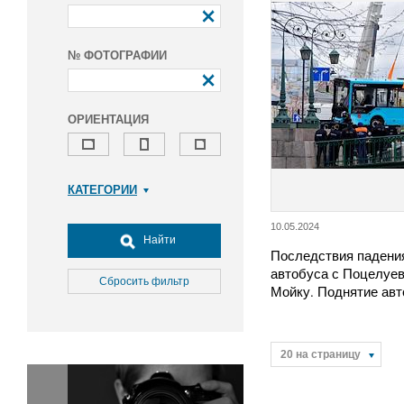
№ ФОТОГРАФИИ
ОРИЕНТАЦИЯ
КАТЕГОРИИ
Армия и ВПК
10.05.2024
Досуг, туризм и отдых
Найти
Последствия падени
Культура
автобуса с Поцелуев
Медицина
Сбросить фильтр
Мойку. Поднятие авт
Наука
Образование
Общество
20 на страницу
Окружающая среда
Политика