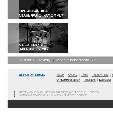
Правосудие
Происшествия и конфликты
Религия
Светская жизнь
Спорт
Экология
Экономика и бизнес
КОНТАКТЫ
ПОМОЩЬ
УСЛОВИЯ ИСПОЛЬЗОВАНИЯ
ОБРАТНАЯ СВЯЗЬ
Архив
Авторы
Темы
Справочники
О «Коммерсанте»
Редакция
Контакты
МАТЕРИАЛЫ С ТАКОЙ МЕТКОЙ, ПАРТНЕРСКИЕ ПРОЕКТЫ И НОВОСТИ
КОМПАНИЙ ОПУБЛИКОВАНЫ НА КОММЕРЧЕСКОЙ ОСНОВЕ