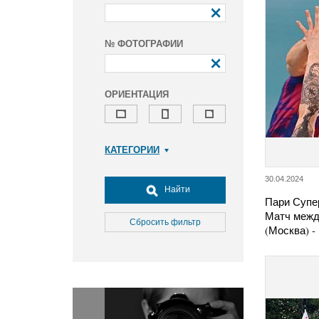
№ ФОТОГРАФИИ
ОРИЕНТАЦИЯ
КАТЕГОРИИ
Армия и ВПК
30.04.2024
Досуг, туризм и отдых
Найти
Пари Супер
Культура
Матч межд
Медицина
Сбросить фильтр
(Москва) -
Наука
Образование
Общество
Окружающая среда
Политика