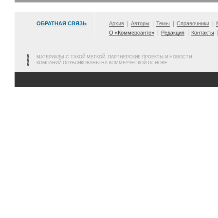
ОБРАТНАЯ СВЯЗЬ
Архив
Авторы
Темы
Справочники
О «Коммерсанте»
Редакция
Контакты
МАТЕРИАЛЫ С ТАКОЙ МЕТКОЙ, ПАРТНЕРСКИЕ ПРОЕКТЫ И НОВОСТИ
КОМПАНИЙ ОПУБЛИКОВАНЫ НА КОММЕРЧЕСКОЙ ОСНОВЕ