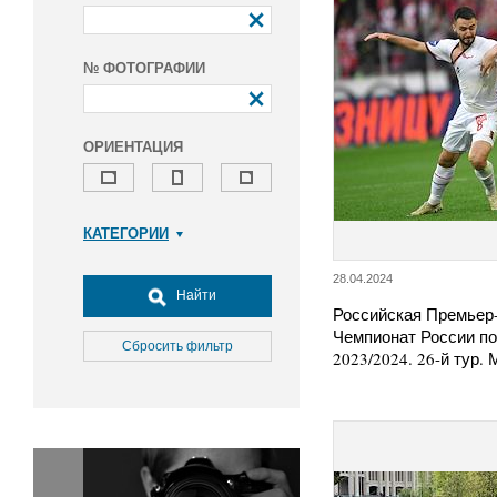
№ ФОТОГРАФИИ
ОРИЕНТАЦИЯ
КАТЕГОРИИ
Армия и ВПК
28.04.2024
Досуг, туризм и отдых
Найти
Российская Премьер-
Культура
Чемпионат России п
Медицина
Сбросить фильтр
2023/2024. 26-й тур
Наука
Образование
Общество
Окружающая среда
Политика