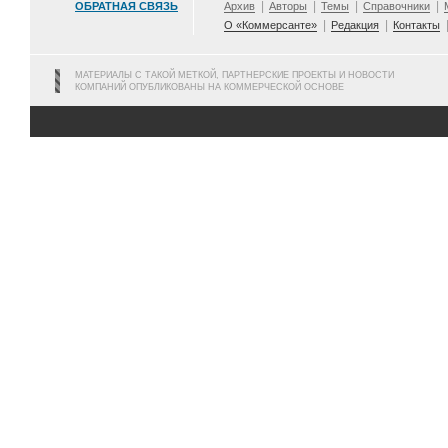
ОБРАТНАЯ СВЯЗЬ
Архив
Авторы
Темы
Справочники
О «Коммерсанте»
Редакция
Контакты
МАТЕРИАЛЫ С ТАКОЙ МЕТКОЙ, ПАРТНЕРСКИЕ ПРОЕКТЫ И НОВОСТИ
КОМПАНИЙ ОПУБЛИКОВАНЫ НА КОММЕРЧЕСКОЙ ОСНОВЕ