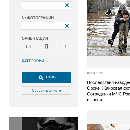
№ ФОТОГРАФИИ
ОРИЕНТАЦИЯ
КАТЕГОРИИ
Армия и ВПК
08.04.2024
Досуг, туризм и отдых
Найти
Последствия наводне
Культура
Орске. Жанровая фо
Медицина
Сбросить фильтр
Сотрудники МЧС Рос
Наука
выносят…
Образование
Общество
Окружающая среда
Политика