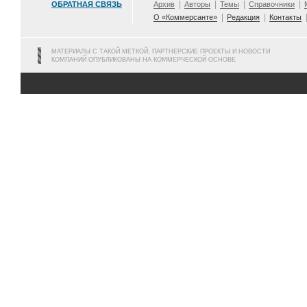
ОБРАТНАЯ СВЯЗЬ
Архив
Авторы
Темы
Справочники
О «Коммерсанте»
Редакция
Контакты
МАТЕРИАЛЫ С ТАКОЙ МЕТКОЙ, ПАРТНЕРСКИЕ ПРОЕКТЫ И НОВОСТИ
КОМПАНИЙ ОПУБЛИКОВАНЫ НА КОММЕРЧЕСКОЙ ОСНОВЕ