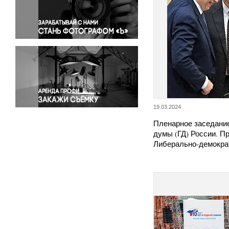
Правосудие
Происшествия и конфликты
Религия
Светская жизнь
Спорт
Экология
Экономика и бизнес
19.03.2024
Пленарное заседани
думы (ГД) России. П
Либерально-демокра