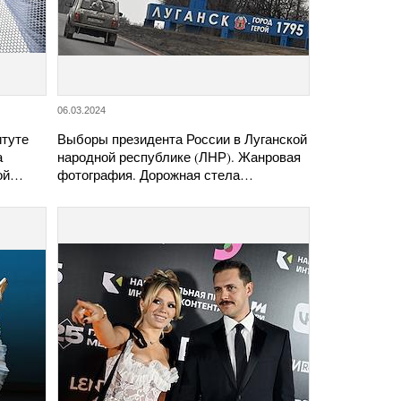
06.03.2024
итуте
Выборы президента России в Луганской
а
народной республике (ЛНР). Жанровая
кой…
фотография. Дорожная стела…