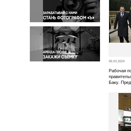
Правосудие
Происшествия и конфликты
Религия
Светская жизнь
Спорт
Экология
Экономика и бизнес
06.03.2024
Рабочая п
правитель
Баку. Пре