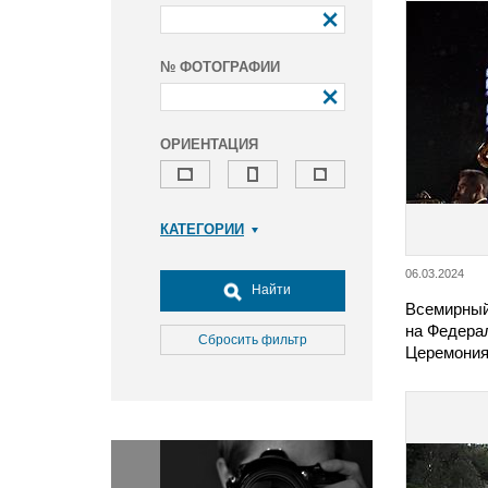
№ ФОТОГРАФИИ
ОРИЕНТАЦИЯ
КАТЕГОРИИ
Армия и ВПК
06.03.2024
Досуг, туризм и отдых
Найти
Всемирный
Культура
на Федерал
Медицина
Сбросить фильтр
Церемония
Наука
Образование
Общество
Окружающая среда
Политика