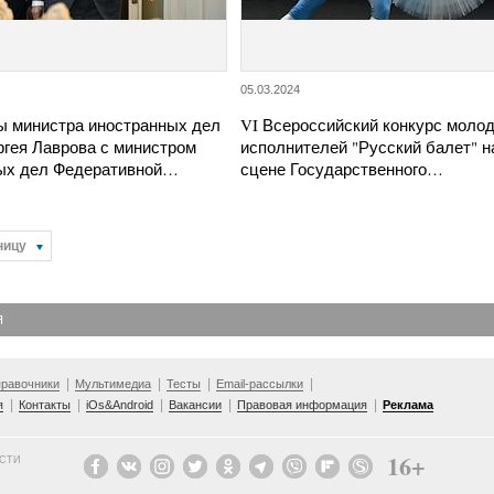
05.03.2024
ы министра иностранных дел
VI Всероссийский конкурс моло
ргея Лаврова с министром
исполнителей "Русский балет" н
ых дел Федеративной…
сцене Государственного…
ницу
Я
равочники
Мультимедиа
Тесты
Email-рассылки
я
Контакты
iOs&Android
Вакансии
Правовая информация
Реклама
16+
ОСТИ