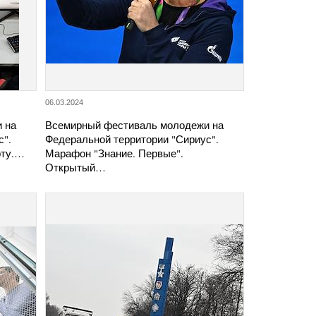
06.03.2024
 на
Всемирный фестиваль молодежи на
с".
Федеральной территории "Сириус".
рту.…
Марафон "Знание. Первые".
Открытый…