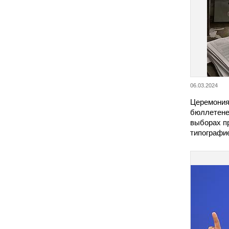
06.03.2024
Церемония
бюллетене
выборах п
типограф