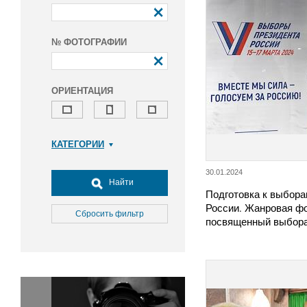
№ ФОТОГРАФИИ
ОРИЕНТАЦИЯ
КАТЕГОРИИ
Армия и ВПК
30.01.2024
Досуг, туризм и отдых
Найти
Подготовка к выбора
Культура
России. Жанровая фо
Медицина
Сбросить фильтр
посвященный выбор
Наука
Образование
Общество
Окружающая среда
Политика