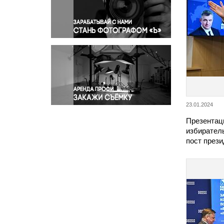
Правосудие
Происшествия и конфликты
Религия
Светская жизнь
Спорт
Экология
Экономика и бизнес
23.01.2024
Презентац
избирател
пост през