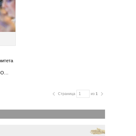
митета
 "О…
Страница
из
1