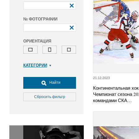
№ ФОТОГРАФИИ
ОРИЕНТАЦИЯ
КАТЕГОРИИ
Армия и ВПК
21.12.2023
Досуг, туризм и отдых
Найти
Континентальная хок
Культура
Чемпионат сезона 20
Медицина
Сбросить фильтр
командами СКА…
Наука
Образование
Общество
Окружающая среда
Политика