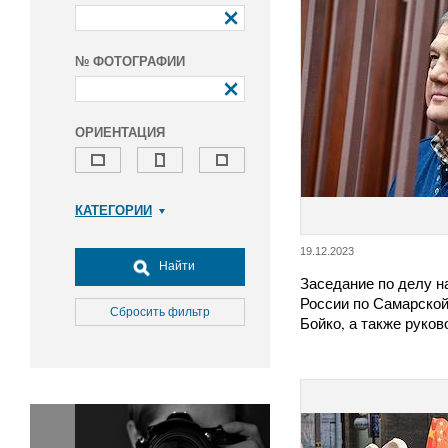
№ ФОТОГРАФИИ
ОРИЕНТАЦИЯ
КАТЕГОРИИ
Армия и ВПК
19.12.2023
Досуг, туризм и отдых
Найти
Заседание по делу 
Культура
России по Самарской
Медицина
Сбросить фильтр
Бойко, а также руко
Наука
Образование
Общество
Окружающая среда
Политика