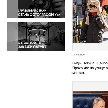
Правосудие
Происшествия и конфликты
Религия
Светская жизнь
Спорт
Экология
Экономика и бизнес
19.12.2023
Виды Пекина. Жанро
Прохожие на улице 
масках.