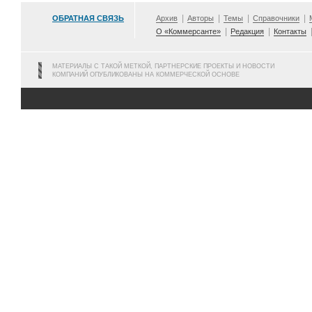
ОБРАТНАЯ СВЯЗЬ
Архив
Авторы
Темы
Справочники
О «Коммерсанте»
Редакция
Контакты
МАТЕРИАЛЫ С ТАКОЙ МЕТКОЙ, ПАРТНЕРСКИЕ ПРОЕКТЫ И НОВОСТИ
КОМПАНИЙ ОПУБЛИКОВАНЫ НА КОММЕРЧЕСКОЙ ОСНОВЕ