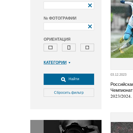
№ ФОТОГРАФИИ
ОРИЕНТАЦИЯ
КАТЕГОРИИ
Армия и ВПК
03.12.2023
Досуг, туризм и отдых
Найти
Российска
Культура
Чемпионат
Медицина
Сбросить фильтр
2023/2024.
Наука
Образование
Общество
Окружающая среда
Политика