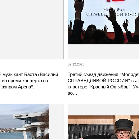
02.12.2023
й музыкант Баста (Василий
Третий съезд движения "Молод
 во время концерта на
СПРАВЕДЛИВОЙ РОССИИ" в ар
Газпром Арена".
кластере "Красный Октябрь". Уч
во…