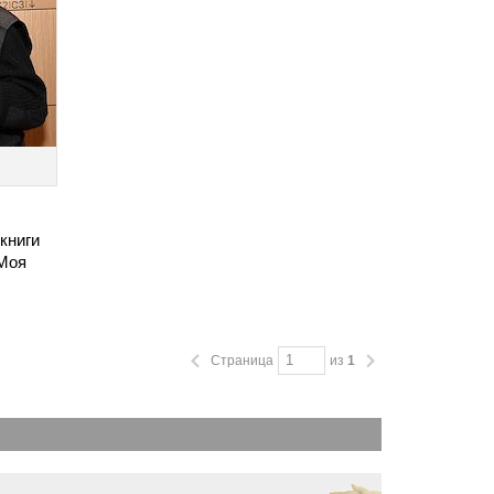
книги
Моя
Страница
из
1