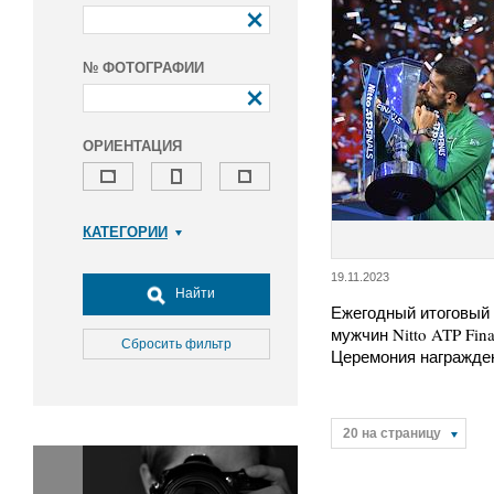
№ ФОТОГРАФИИ
ОРИЕНТАЦИЯ
КАТЕГОРИИ
Армия и ВПК
19.11.2023
Досуг, туризм и отдых
Найти
Ежегодный итоговый 
Культура
мужчин Nitto ATP Fina
Медицина
Сбросить фильтр
Церемония награжде
Наука
Образование
Общество
20 на страницу
Окружающая среда
Политика