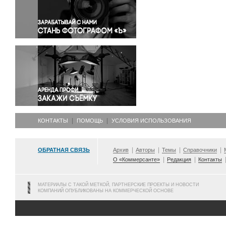
Правосудие
Происшествия и конфликты
Религия
Светская жизнь
Спорт
Экология
Экономика и бизнес
КОНТАКТЫ
ПОМОЩЬ
УСЛОВИЯ ИСПОЛЬЗОВАНИЯ
ОБРАТНАЯ СВЯЗЬ
Архив
Авторы
Темы
Справочники
О «Коммерсанте»
Редакция
Контакты
МАТЕРИАЛЫ С ТАКОЙ МЕТКОЙ, ПАРТНЕРСКИЕ ПРОЕКТЫ И НОВОСТИ
КОМПАНИЙ ОПУБЛИКОВАНЫ НА КОММЕРЧЕСКОЙ ОСНОВЕ