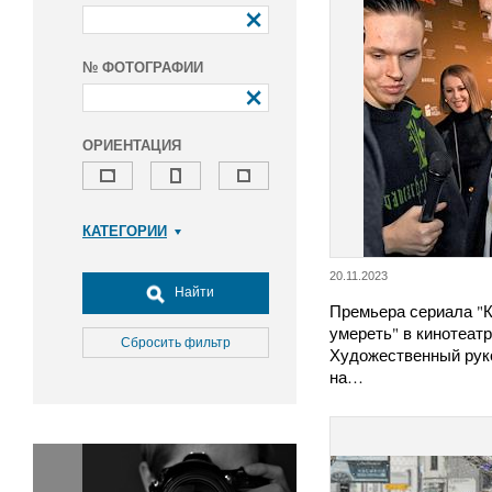
№ ФОТОГРАФИИ
ОРИЕНТАЦИЯ
КАТЕГОРИИ
Армия и ВПК
20.11.2023
Досуг, туризм и отдых
Найти
Премьера сериала "
Культура
умереть" в кинотеатр
Медицина
Сбросить фильтр
Художественный рук
Наука
на…
Образование
Общество
Окружающая среда
Политика