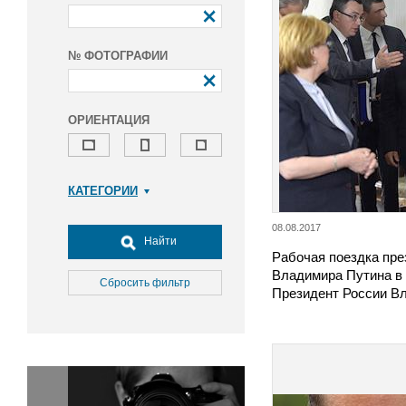
№ ФОТОГРАФИИ
ОРИЕНТАЦИЯ
КАТЕГОРИИ
Армия и ВПК
08.08.2017
Досуг, туризм и отдых
Найти
Рабочая поездка пре
Культура
Владимира Путина в
Медицина
Сбросить фильтр
Президент России В
Наука
Образование
Общество
Окружающая среда
Политика