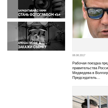
Правосудие
Происшествия и конфликты
Религия
Светская жизнь
Спорт
Экология
Экономика и бизнес
08.08.2017
Рабочая поездка пр
правительства Росс
Медведева в Волгогр
Председатель…