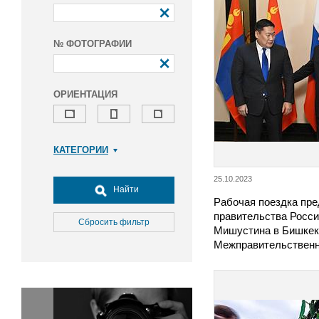
№ ФОТОГРАФИИ
ОРИЕНТАЦИЯ
КАТЕГОРИИ
Армия и ВПК
25.10.2023
Досуг, туризм и отдых
Найти
Рабочая поездка пр
Культура
правительства Росс
Медицина
Сбросить фильтр
Мишустина в Бишкек
Наука
Межправительстве
Образование
Общество
Окружающая среда
Политика