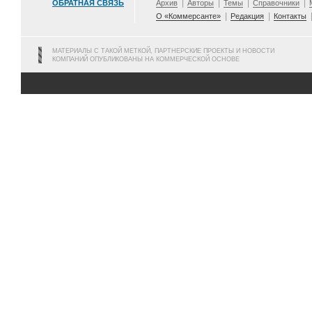
ОБРАТНАЯ СВЯЗЬ
Архив
Авторы
Темы
Справочники
О «Коммерсанте»
Редакция
Контакты
МАТЕРИАЛЫ С ТАКОЙ МЕТКОЙ, ПАРТНЕРСКИЕ ПРОЕКТЫ И НОВОСТИ
КОМПАНИЙ ОПУБЛИКОВАНЫ НА КОММЕРЧЕСКОЙ ОСНОВЕ