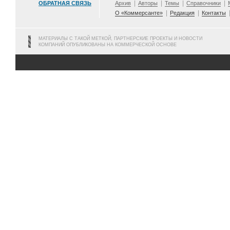
ОБРАТНАЯ СВЯЗЬ
Архив
Авторы
Темы
Справочники
О «Коммерсанте»
Редакция
Контакты
МАТЕРИАЛЫ С ТАКОЙ МЕТКОЙ, ПАРТНЕРСКИЕ ПРОЕКТЫ И НОВОСТИ
КОМПАНИЙ ОПУБЛИКОВАНЫ НА КОММЕРЧЕСКОЙ ОСНОВЕ