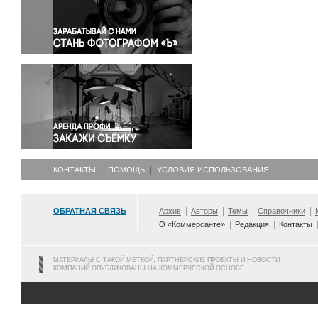
Правосудие
Происшествия и конфликты
Религия
Светская жизнь
Спорт
Экология
Экономика и бизнес
КОНТАКТЫ
ПОМОЩЬ
УСЛОВИЯ ИСПОЛЬЗОВАНИЯ
ОБРАТНАЯ СВЯЗЬ
Архив
Авторы
Темы
Справочники
О «Коммерсанте»
Редакция
Контакты
МАТЕРИАЛЫ С ТАКОЙ МЕТКОЙ, ПАРТНЕРСКИЕ ПРОЕКТЫ И НОВОСТИ
КОМПАНИЙ ОПУБЛИКОВАНЫ НА КОММЕРЧЕСКОЙ ОСНОВЕ