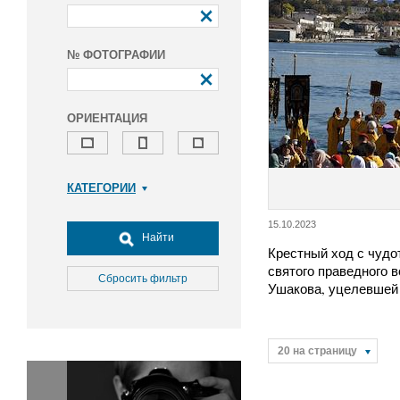
№ ФОТОГРАФИИ
ОРИЕНТАЦИЯ
КАТЕГОРИИ
Армия и ВПК
15.10.2023
Досуг, туризм и отдых
Найти
Крестный ход с чудо
Культура
святого праведного 
Медицина
Сбросить фильтр
Ушакова, уцелевшей
Наука
Образование
Общество
20 на страницу
Окружающая среда
Политика