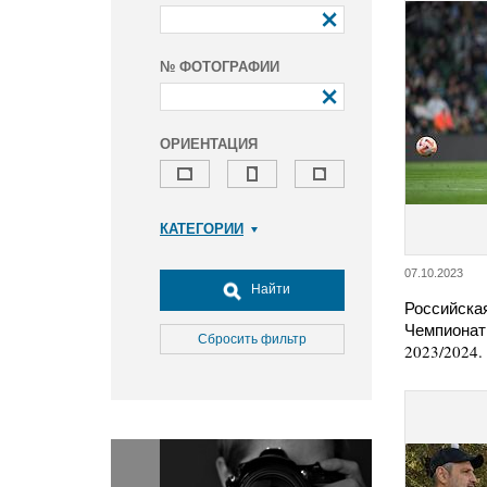
№ ФОТОГРАФИИ
ОРИЕНТАЦИЯ
КАТЕГОРИИ
Армия и ВПК
07.10.2023
Досуг, туризм и отдых
Найти
Российска
Культура
Чемпионат
Медицина
Сбросить фильтр
2023/2024.
Наука
Образование
Общество
Окружающая среда
Политика