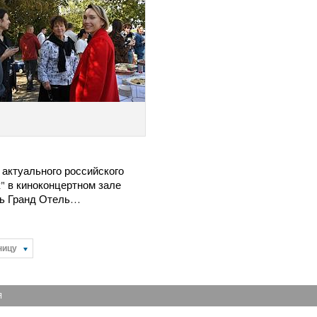
 актуального российского
" в киноконцертном зале
ь Гранд Отель…
ницу
Я