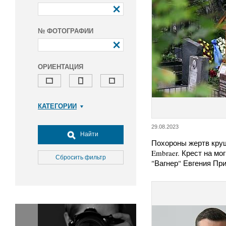
№ ФОТОГРАФИИ
ОРИЕНТАЦИЯ
КАТЕГОРИИ
Армия и ВПК
29.08.2023
Досуг, туризм и отдых
Найти
Похороны жертв кру
Культура
Embraer. Крест на мо
Медицина
Сбросить фильтр
"Вагнер" Евгения Пр
Наука
Образование
Общество
Окружающая среда
Политика