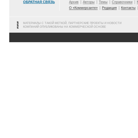
ОБРАТНАЯ СВЯЗЬ
Архив
Авторы
Темы
Справочники
О «Коммерсанте»
Редакция
Контакты
МАТЕРИАЛЫ С ТАКОЙ МЕТКОЙ, ПАРТНЕРСКИЕ ПРОЕКТЫ И НОВОСТИ
КОМПАНИЙ ОПУБЛИКОВАНЫ НА КОММЕРЧЕСКОЙ ОСНОВЕ