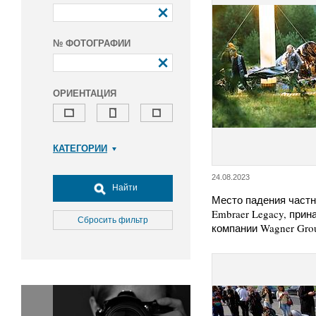
№ ФОТОГРАФИИ
ОРИЕНТАЦИЯ
КАТЕГОРИИ
Армия и ВПК
24.08.2023
Досуг, туризм и отдых
Найти
Место падения частн
Культура
Embraer Legacy, при
Медицина
Сбросить фильтр
компании Wagner Gr
Наука
Образование
Общество
Окружающая среда
Политика