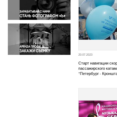
Правосудие
Происшествия и конфликты
Религия
Светская жизнь
Спорт
Экология
Экономика и бизнес
20.07.2023
Старт навигации ско
пассажирского катам
"Петербург - Кронш