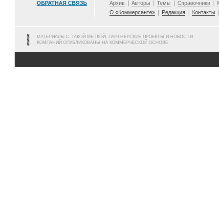
ОБРАТНАЯ СВЯЗЬ
Архив
Авторы
Темы
Справочники
О «Коммерсанте»
Редакция
Контакты
МАТЕРИАЛЫ С ТАКОЙ МЕТКОЙ, ПАРТНЕРСКИЕ ПРОЕКТЫ И НОВОСТИ
КОМПАНИЙ ОПУБЛИКОВАНЫ НА КОММЕРЧЕСКОЙ ОСНОВЕ