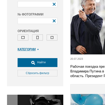
№ ФОТОГРАФИИ
ОРИЕНТАЦИЯ
КАТЕГОРИИ
Армия и ВПК
20.07.2023
Досуг, туризм и отдых
Найти
Рабочая поездка пре
Культура
Владимира Путина в
Медицина
Сбросить фильтр
область. Президент
Наука
Образование
Общество
Окружающая среда
Политика