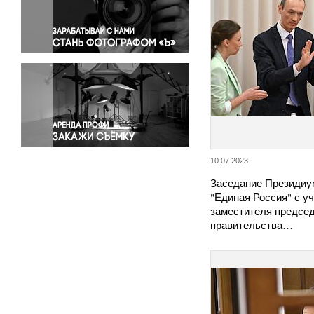
Правосудие
Происшествия и конфликты
Религия
Светская жизнь
Спорт
Экология
Экономика и бизнес
10.07.2023
Заседание Президиу
"Единая Россия" с у
заместителя предсе
правительства…