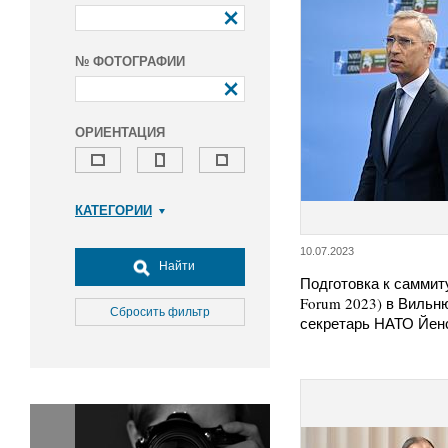
№ ФОТОГРАФИИ
ОРИЕНТАЦИЯ
КАТЕГОРИИ
Армия и ВПК
10.07.2023
Досуг, туризм и отдых
Найти
Подготовка к саммиту
Культура
Forum 2023) в Вильн
Медицина
Сбросить фильтр
секретарь НАТО Йе
Наука
Образование
Общество
Окружающая среда
Политика