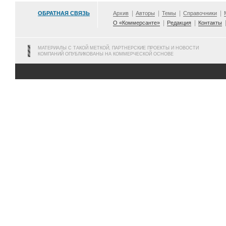
ОБРАТНАЯ СВЯЗЬ
Архив
Авторы
Темы
Справочники
О «Коммерсанте»
Редакция
Контакты
МАТЕРИАЛЫ С ТАКОЙ МЕТКОЙ, ПАРТНЕРСКИЕ ПРОЕКТЫ И НОВОСТИ
КОМПАНИЙ ОПУБЛИКОВАНЫ НА КОММЕРЧЕСКОЙ ОСНОВЕ