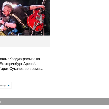
валь "Кардиограмма" на
Екатеринбург Арена".
Гарик Сукачев во время…
ницу
Я