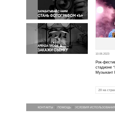
Правосудие
Происшествия и конфликты
Религия
Светская жизнь
Спорт
Экология
Экономика и бизнес
10.06.2023
Рок-фести
стадионе "
Музыкант 
20 на стра
КОНТАКТЫ
ПОМОЩЬ
УСЛОВИЯ ИСПОЛЬЗОВАНИ