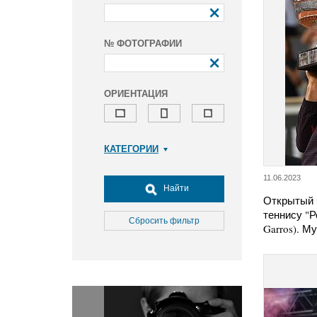
№ ФОТОГРАФИИ
ОРИЕНТАЦИЯ
КАТЕГОРИИ
Армия и ВПК
11.06.2023
Досуг, туризм и отдых
Найти
Открытый 
Культура
теннису "Р
Медицина
Сбросить фильтр
Garros). 
Наука
Образование
Общество
Окружающая среда
Политика