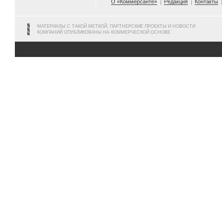
О «Коммерсанте»
Редакция
Контакты
МАТЕРИАЛЫ С ТАКОЙ МЕТКОЙ, ПАРТНЕРСКИЕ ПРОЕКТЫ И НОВОСТИ
КОМПАНИЙ ОПУБЛИКОВАНЫ НА КОММЕРЧЕСКОЙ ОСНОВЕ