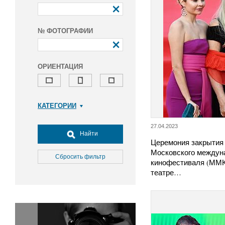
№ ФОТОГРАФИИ
ОРИЕНТАЦИЯ
КАТЕГОРИИ
Армия и ВПК
27.04.2023
Досуг, туризм и отдых
Найти
Церемония закрытия 
Культура
Московского междун
Медицина
Сбросить фильтр
кинофестиваля (ММК
Наука
театре…
Образование
Общество
Окружающая среда
Политика