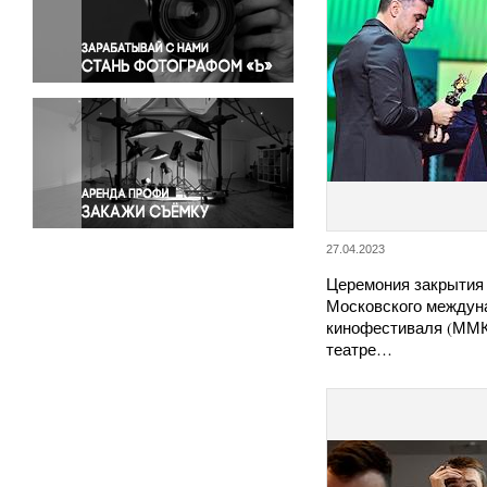
Правосудие
Происшествия и конфликты
Религия
Светская жизнь
Спорт
Экология
Экономика и бизнес
27.04.2023
Церемония закрытия 
Московского междун
кинофестиваля (ММК
театре…