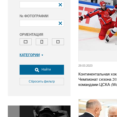
№ ФОТОГРАФИИ
ОРИЕНТАЦИЯ
КАТЕГОРИИ
Армия и ВПК
29.03.2023
Досуг, туризм и отдых
Найти
Континентальная хок
Культура
Чемпионат сезона 20
Медицина
Сбросить фильтр
командами ЦСКА (Мо
Наука
Образование
Общество
Окружающая среда
Политика