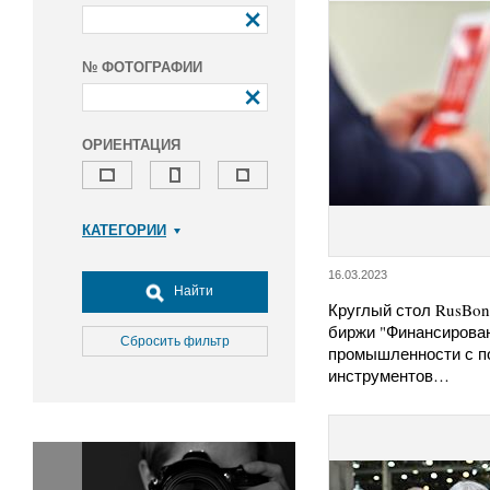
№ ФОТОГРАФИИ
ОРИЕНТАЦИЯ
КАТЕГОРИИ
Армия и ВПК
16.03.2023
Досуг, туризм и отдых
Найти
Круглый стол RusBon
Культура
биржи "Финансирова
Медицина
Сбросить фильтр
промышленности с 
Наука
инструментов…
Образование
Общество
Окружающая среда
Политика