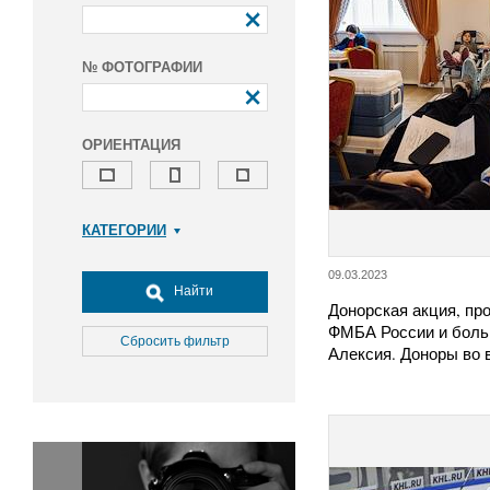
№ ФОТОГРАФИИ
ОРИЕНТАЦИЯ
КАТЕГОРИИ
Армия и ВПК
09.03.2023
Досуг, туризм и отдых
Найти
Донорская акция, пр
Культура
ФМБА России и боль
Медицина
Сбросить фильтр
Алексия. Доноры во
Наука
Образование
Общество
Окружающая среда
Политика