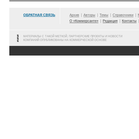
ОБРАТНАЯ СВЯЗЬ
Архив
Авторы
Темы
Справочники
О «Коммерсанте»
Редакция
Контакты
МАТЕРИАЛЫ С ТАКОЙ МЕТКОЙ, ПАРТНЕРСКИЕ ПРОЕКТЫ И НОВОСТИ
КОМПАНИЙ ОПУБЛИКОВАНЫ НА КОММЕРЧЕСКОЙ ОСНОВЕ