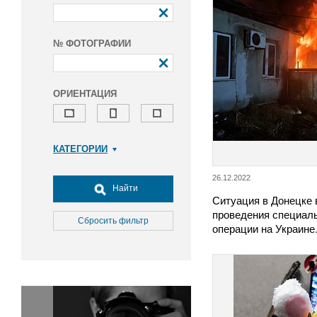
№ ФОТОГРАФИИ
ОРИЕНТАЦИЯ
КАТЕГОРИИ
Армия и ВПК
26.12.2022
Досуг, туризм и отдых
Найти
Ситуация в Донецке 
Культура
проведения специал
Медицина
Сбросить фильтр
операции на Украин
Наука
Образование
Общество
Окружающая среда
Политика