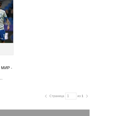
. МИР -
у…
Страница
из
1