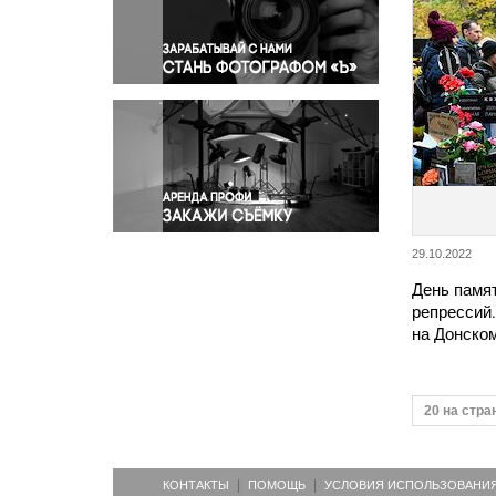
Правосудие
Происшествия и конфликты
Религия
Светская жизнь
Спорт
Экология
Экономика и бизнес
29.10.2022
День памя
репрессий
на Донско
20 на стра
КОНТАКТЫ
ПОМОЩЬ
УСЛОВИЯ ИСПОЛЬЗОВАНИ