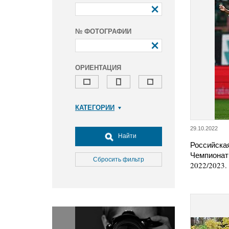
№ ФОТОГРАФИИ
ОРИЕНТАЦИЯ
КАТЕГОРИИ
Армия и ВПК
29.10.2022
Досуг, туризм и отдых
Найти
Российска
Культура
Чемпионат
Медицина
Сбросить фильтр
2022/2023.
Наука
Образование
Общество
Окружающая среда
Политика