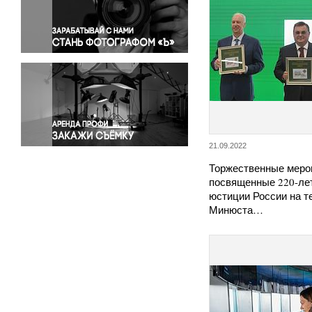
Правосудие
Происшествия и конфликты
Религия
Светская жизнь
Спорт
Экология
Экономика и бизнес
21.09.2022
Торжественные меро
посвященные 220-ле
юстиции России на т
Минюста…