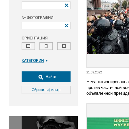
№ ФОТОГРАФИИ
ОРИЕНТАЦИЯ
КАТЕГОРИИ
Армия и ВПК
21.09.2022
Досуг, туризм и отдых
Найти
Несанкционированна
Культура
против частичной во
Медицина
Сбросить фильтр
объявленной прези
Наука
Образование
Общество
Окружающая среда
Политика