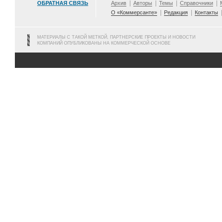
ОБРАТНАЯ СВЯЗЬ
Архив
Авторы
Темы
Справочники
О «Коммерсанте»
Редакция
Контакты
МАТЕРИАЛЫ С ТАКОЙ МЕТКОЙ, ПАРТНЕРСКИЕ ПРОЕКТЫ И НОВОСТИ
КОМПАНИЙ ОПУБЛИКОВАНЫ НА КОММЕРЧЕСКОЙ ОСНОВЕ