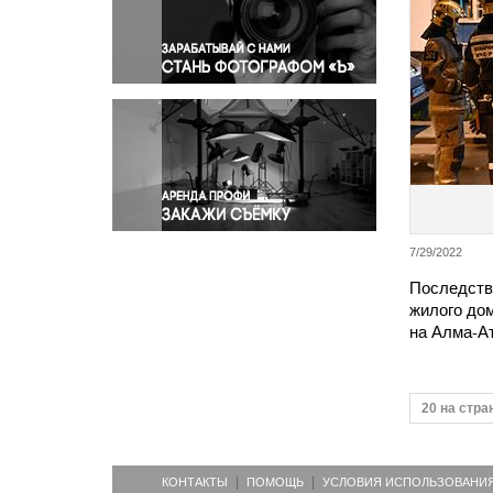
Правосудие
Происшествия и конфликты
Религия
Светская жизнь
Спорт
Экология
Экономика и бизнес
7/29/2022
Последств
жилого дом
на Алма-А
20 на стра
КОНТАКТЫ
ПОМОЩЬ
УСЛОВИЯ ИСПОЛЬЗОВАНИ