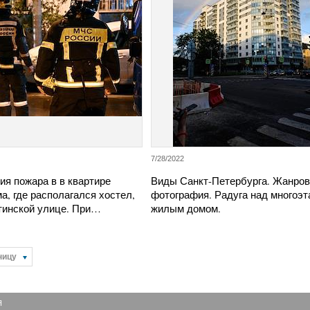
7/28/2022
ия пожара в в квартире
Виды Санкт-Петербурга. Жанро
а, где располагался хостел,
фотография. Радуга над многоэ
тинской улице. При…
жилым домом.
ницу
Я