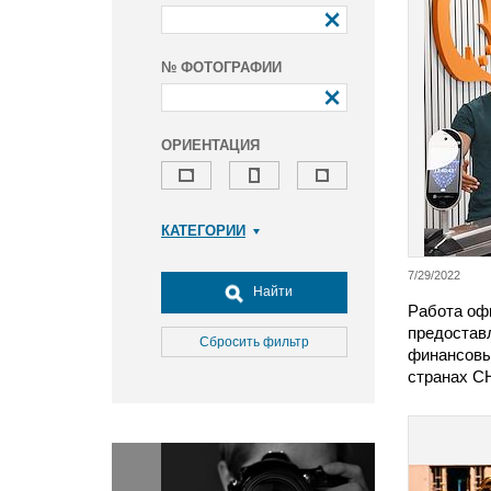
№ ФОТОГРАФИИ
ОРИЕНТАЦИЯ
КАТЕГОРИИ
Армия и ВПК
7/29/2022
Досуг, туризм и отдых
Найти
Работа офи
Культура
предостав
Медицина
Сбросить фильтр
финансовы
Наука
странах С
Образование
Общество
Окружающая среда
Политика