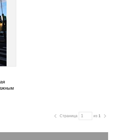
вая
тажным
Страница
из
1