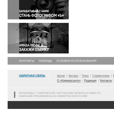
Правосудие
Происшествия и конфликты
Религия
Светская жизнь
Спорт
Экология
Экономика и бизнес
КОНТАКТЫ
ПОМОЩЬ
УСЛОВИЯ ИСПОЛЬЗОВАНИЯ
ОБРАТНАЯ СВЯЗЬ
Архив
Авторы
Темы
Справочники
О «Коммерсанте»
Редакция
Контакты
МАТЕРИАЛЫ С ТАКОЙ МЕТКОЙ, ПАРТНЕРСКИЕ ПРОЕКТЫ И НОВОСТИ
КОМПАНИЙ ОПУБЛИКОВАНЫ НА КОММЕРЧЕСКОЙ ОСНОВЕ