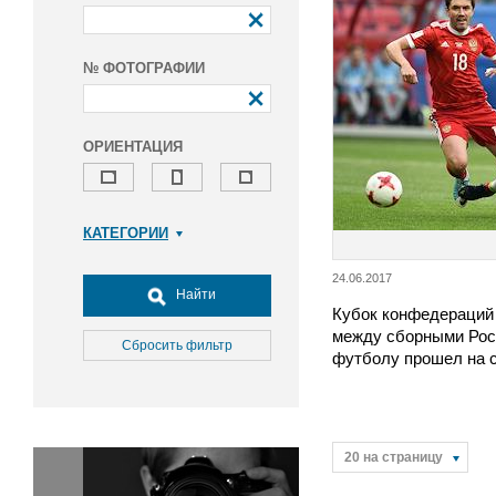
№ ФОТОГРАФИИ
ОРИЕНТАЦИЯ
КАТЕГОРИИ
Армия и ВПК
24.06.2017
Досуг, туризм и отдых
Найти
Кубок конфедераций 
Культура
между сборными Рос
Медицина
Сбросить фильтр
футболу прошел на 
Наука
Образование
Общество
Окружающая среда
20 на страницу
Политика