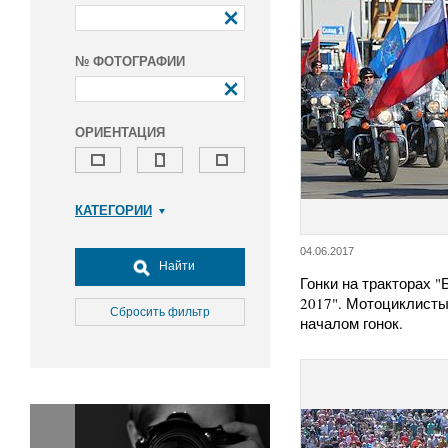
№ ФОТОГРАФИИ
ОРИЕНТАЦИЯ
КАТЕГОРИИ
Армия и ВПК
04.06.2017
Досуг, туризм и отдых
Найти
Гонки на тракторах 
Культура
2017". Мотоциклисты
Медицина
Сбросить фильтр
началом гонок.
Наука
Образование
Общество
Окружающая среда
Политика