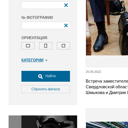
№ ФОТОГРАФИИ
ОРИЕНТАЦИЯ
КАТЕГОРИИ
Армия и ВПК
26.05.2022
Досуг, туризм и отдых
Найти
Встреча заместителе
Культура
Свердловской облас
Медицина
Сбросить фильтр
Шмыкова и Дмитрия
Наука
Образование
Общество
Окружающая среда
Политика