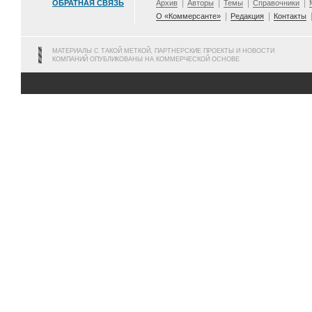
ОБРАТНАЯ СВЯЗЬ
Архив
Авторы
Темы
Справочники
О «Коммерсанте»
Редакция
Контакты
МАТЕРИАЛЫ С ТАКОЙ МЕТКОЙ, ПАРТНЕРСКИЕ ПРОЕКТЫ И НОВОСТИ
КОМПАНИЙ ОПУБЛИКОВАНЫ НА КОММЕРЧЕСКОЙ ОСНОВЕ