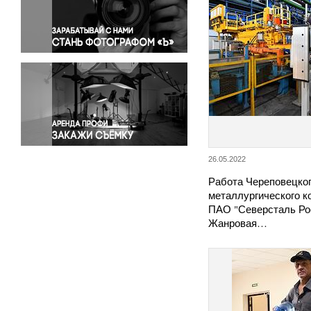
Правосудие
Происшествия и конфликты
Религия
Светская жизнь
Спорт
Экология
Экономика и бизнес
26.05.2022
Работа Череповецко
металлургического к
ПАО "Северсталь Ро
Жанровая…